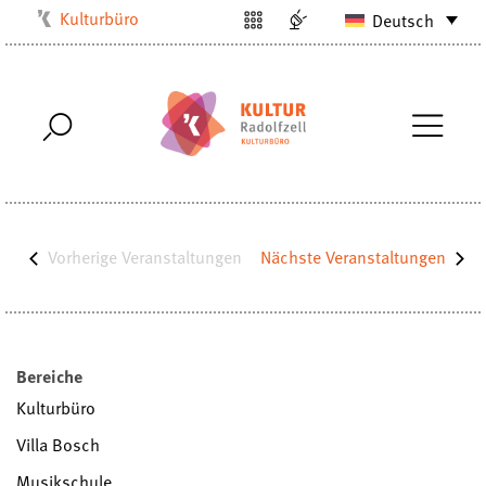
Kulturbüro
Deutsch
Milchwerk
Musikschule
Stadtarchiv
Stadtmuseum
Stadtbibliothek
Villa Bosch
Vorherige
Veranstaltungen
Nächste
Veranstaltungen
Radolfzell1200
Bereiche
Kulturbüro
Villa Bosch
Musikschule