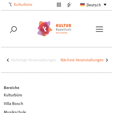
Kulturbüro
Deutsch
Milchwerk
Musikschule
Stadtarchiv
Stadtmuseum
Stadtbibliothek
Villa Bosch
Vorherige
Veranstaltungen
Nächste
Veranstaltungen
Radolfzell1200
Bereiche
Kulturbüro
Villa Bosch
Musikschule