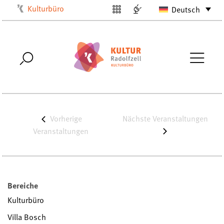
Kulturbüro
Deutsch
Milchwerk
Musikschule
Stadtarchiv
Stadtmuseum
Stadtbibliothek
Villa Bosch
Vorherige
Nächste
Veranstaltungen
Radolfzell1200
Veranstaltungen
Bereiche
Kulturbüro
Villa Bosch