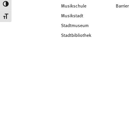
Umschalten auf hohe Kontraste
Musikschule
Barrier
Musikstadt
Schrift vergrößern
Stadtmuseum
Stadtbibliothek