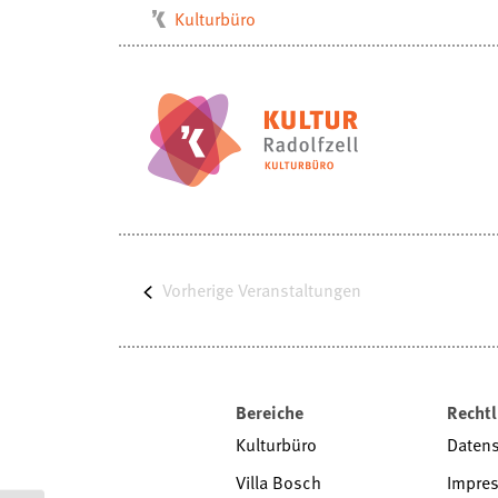
Kulturbüro
Milchwerk
Musikschule
Stadtarchiv
Stadtmuseum
Stadtbibliothek
Villa Bosch
Vorherige
Radolfzell1200
Veranstaltungen
Bereiche
Rechtl
Kulturbüro
Daten
Villa Bosch
Impre