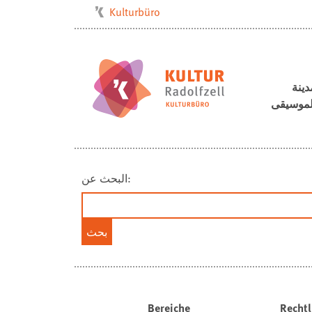
Kulturbüro
Milchwerk
Musikschule
Stadtarchiv
دينة
لموسيقى
Stadtmuseum
Stadtbibliothek
Villa Bosch
البحث عن:
Radolfzell1200
Bereiche
Rechtl