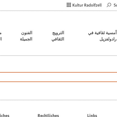
Kultur Radolfzell
S
أمسية ثقافية في
الترويج
الفنون
م
رادولفزيل
الثقافي
الجميلة
ا
iches
Rechtliches
Links