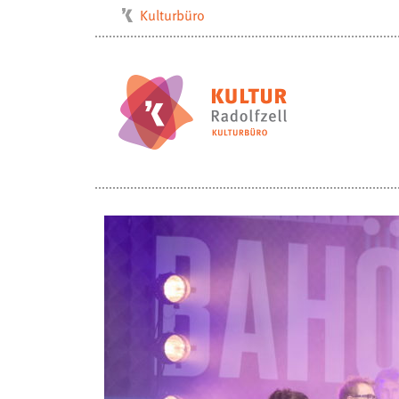
Kulturbüro
Milchwerk
Musikschule
Stadtarchiv
Stadtmuseum
Stadtbibliothek
Villa Bosch
Radolfzell1200