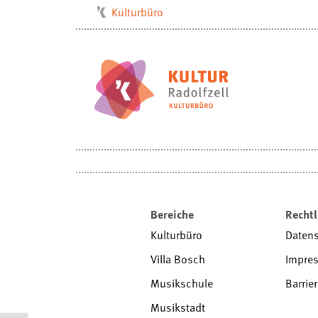
Kulturbüro
Milchwerk
Musikschule
Stadtarchiv
Stadtmuseum
Stadtbibliothek
Villa Bosch
Radolfzell1200
Bereiche
Rechtl
Kulturbüro
Daten
Villa Bosch
Impre
Musikschule
Barrier
Musikstadt