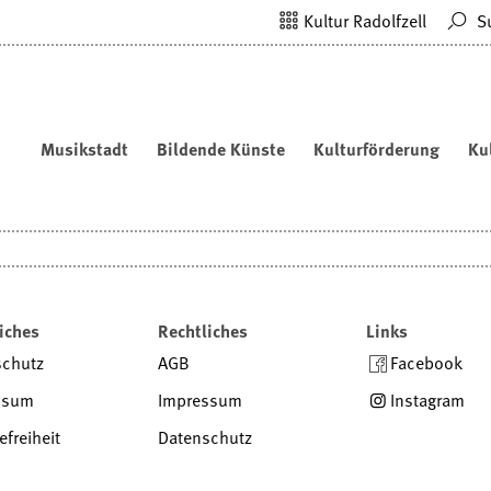
Kultur Radolfzell
S
Musikstadt
Bildende Künste
Kulturförderung
Ku
iches
Rechtliches
Links
schutz
AGB
Facebook
ssum
Impressum
Instagram
efreiheit
Datenschutz