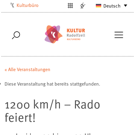
Kulturbüro
Deutsch
Milchwerk
Musikschule
Stadtarchiv
Stadtmuseum
Stadtbibliothek
Villa Bosch
« Alle Veranstaltungen
Radolfzell1200
Diese Veranstaltung hat bereits stattgefunden.
1200 km/h – Rado
feiert!