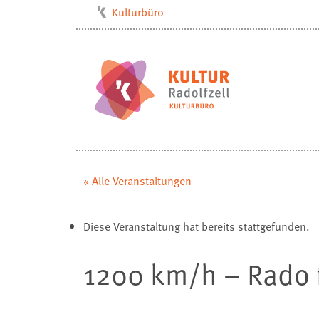
Kulturbüro
Milchwerk
Musikschule
Stadtarchiv
Stadtmuseum
Stadtbibliothek
Villa Bosch
« Alle Veranstaltungen
Radolfzell1200
Diese Veranstaltung hat bereits stattgefunden.
1200 km/h – Rado f