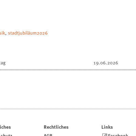
sik
,
stadtjubiläum2026
tag
19.06.2026
iches
Rechtliches
Links
schutz
AGB
Facebook