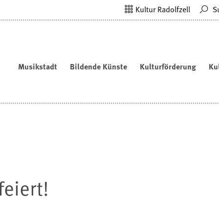
Kultur Radolfzell
S
Musikstadt
Bildende Künste
Kulturförderung
Ku
eiert!