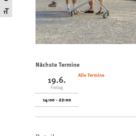
Schrift vergrößern
Nächste Termine
Alle Termine
19.6.
Freitag
14:00 - 22:00