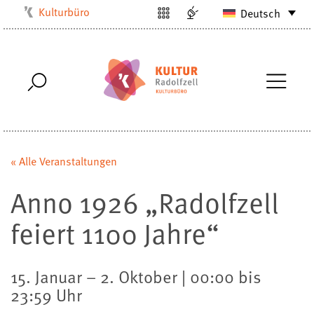
Kulturbüro
Deutsch
Milchwerk
Musikschule
Stadtarchiv
Stadtmuseum
Stadtbibliothek
Villa Bosch
« Alle Veranstaltungen
Radolfzell1200
Anno 1926 „Radolfzell
feiert 1100 Jahre“
15. Januar – 2. Oktober | 00:00 bis
23:59 Uhr