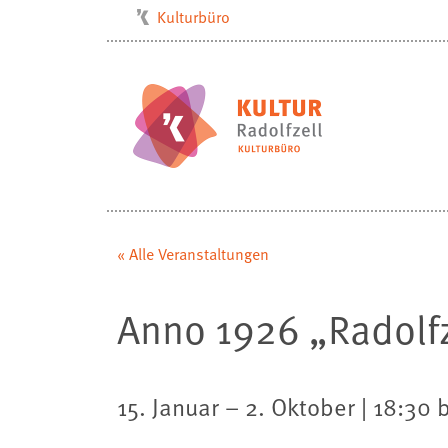
Kulturbüro
Milchwerk
Musikschule
Stadtarchiv
Stadtmuseum
Stadtbibliothek
Villa Bosch
« Alle Veranstaltungen
Radolfzell1200
Anno 1926 „Radolfze
15. Januar – 2. Oktober | 18:30 