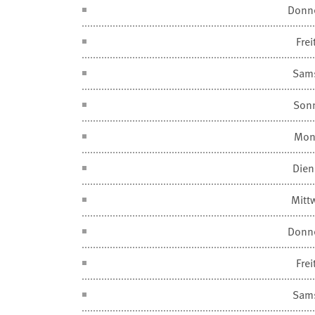
Donn
Frei
Sam
Son
Mon
Dien
Mitt
Donn
Frei
Sam