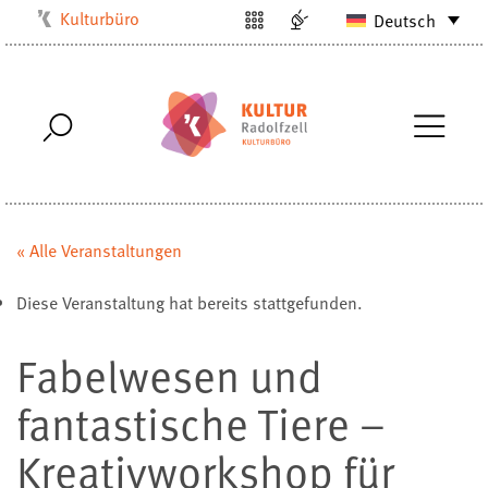
Kulturbüro
Deutsch
Milchwerk
Musikschule
Stadtarchiv
Stadtmuseum
Stadtbibliothek
Villa Bosch
« Alle Veranstaltungen
Radolfzell1200
Diese Veranstaltung hat bereits stattgefunden.
Fabelwesen und
fantastische Tiere –
Kreativworkshop für