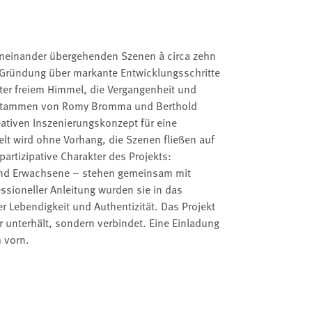
s ineinander übergehenden Szenen à circa zehn
r Gründung über markante Entwicklungsschritte
nter freiem Himmel, die Vergangenheit und
te stammen von Romy Bromma und Berthold
eativen Inszenierungskonzept für eine
t wird ohne Vorhang, die Szenen fließen auf
artizipative Charakter des Projekts:
 und Erwachsene – stehen gemeinsam mit
ssioneller Anleitung wurden sie in das
r Lebendigkeit und Authentizität. Das Projekt
r unterhält, sondern verbindet. Eine Einladung
 vorn.