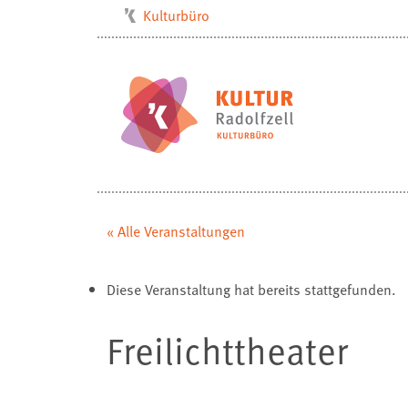
Kulturbüro
Milchwerk
Musikschule
Stadtarchiv
Stadtmuseum
Stadtbibliothek
Villa Bosch
« Alle Veranstaltungen
Radolfzell1200
Diese Veranstaltung hat bereits stattgefunden.
Freilichttheater