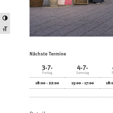
Umschalten auf hohe Kontraste
Schrift vergrößern
Nächste Termine
3.7.
4.7.
Freitag
Samstag
18:00 - 22:00
15:00 - 17:00
18: