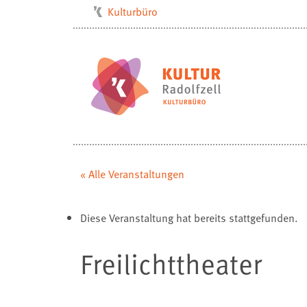
Kulturbüro
Milchwerk
Musikschule
Stadtarchiv
Stadtmuseum
Stadtbibliothek
Villa Bosch
« Alle Veranstaltungen
Radolfzell1200
Diese Veranstaltung hat bereits stattgefunden.
Freilichttheater