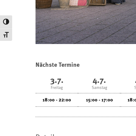
Umschalten auf hohe Kontraste
Schrift vergrößern
Nächste Termine
3.7.
4.7.
Freitag
Samstag
18:00 - 22:00
15:00 - 17:00
18: