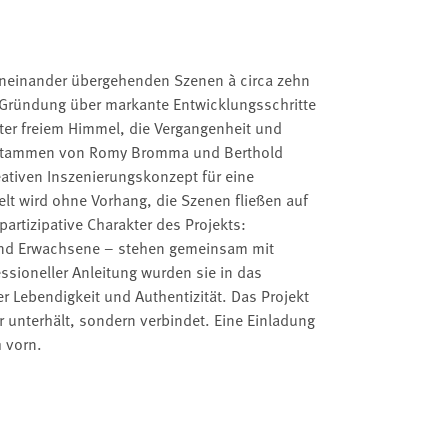
s ineinander übergehenden Szenen à circa zehn
r Gründung über markante Entwicklungsschritte
nter freiem Himmel, die Vergangenheit und
te stammen von Romy Bromma und Berthold
eativen Inszenierungskonzept für eine
t wird ohne Vorhang, die Szenen fließen auf
artizipative Charakter des Projekts:
 und Erwachsene – stehen gemeinsam mit
ssioneller Anleitung wurden sie in das
r Lebendigkeit und Authentizität. Das Projekt
r unterhält, sondern verbindet. Eine Einladung
 vorn.