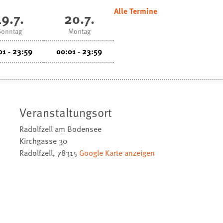
Alle Termine
19.7.
20.7.
Sonntag
Montag
01 - 23:59
00:01 - 23:59
Veranstaltungsort
Radolfzell am Bodensee
Kirchgasse 30
Radolfzell
,
78315
Google Karte anzeigen