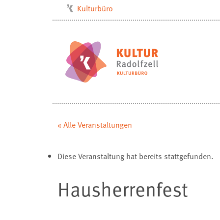
Kulturbüro
Milchwerk
Musikschule
Stadtarchiv
Stadtmuseum
Stadtbibliothek
Villa Bosch
« Alle Veranstaltungen
Radolfzell1200
Diese Veranstaltung hat bereits stattgefunden.
Hausherrenfest