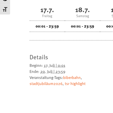
17.7.
18.7.
Schrift vergrößern
Freitag
Samstag
00:01 - 23:59
00:01 - 23:59
00:
Details
Beginn:
17. Juli | 0:01
Ende:
20. Juli | 23:59
Veranstaltung-Tags:
biberbahn
,
stadtjubiläum2026
,
tsr highlight