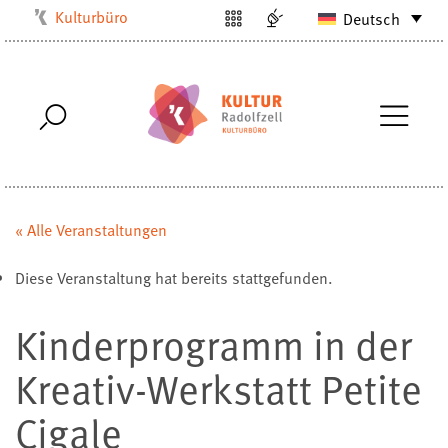
Kulturbüro
Deutsch
Milchwerk
Musikschule
Stadtarchiv
Stadtmuseum
Stadtbibliothek
Villa Bosch
« Alle Veranstaltungen
Radolfzell1200
Diese Veranstaltung hat bereits stattgefunden.
Kinderprogramm in der
Kreativ-Werkstatt Petite
Cigale