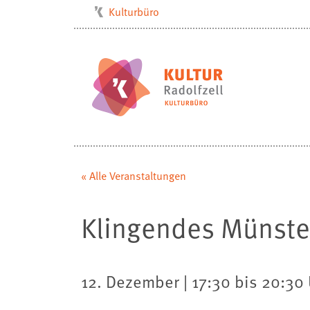
Kulturbüro
Milchwerk
Musikschule
Stadtarchiv
Stadtmuseum
Stadtbibliothek
Villa Bosch
« Alle Veranstaltungen
Radolfzell1200
Klingendes Münste
12. Dezember | 17:30 bis 20:30