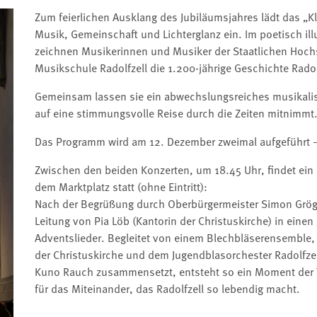
Zum feierlichen Ausklang des Jubiläumsjahres lädt das „
Musik, Gemeinschaft und Lichterglanz ein. Im poetisch il
zeichnen Musikerinnen und Musiker der Staatlichen Hoch
Musikschule Radolfzell die 1.200-jährige Geschichte Radolf
Gemeinsam lassen sie ein abwechslungsreiches musikali
auf eine stimmungsvolle Reise durch die Zeiten mitnimmt
Das Programm wird am 12. Dezember zweimal aufgeführt –
Zwischen den beiden Konzerten, um 18.45 Uhr, findet ein
dem Marktplatz statt (ohne Eintritt):
Nach der Begrüßung durch Oberbürgermeister Simon Gröge
Leitung von Pia Löb (Kantorin der Christuskirche) in ein
Adventslieder. Begleitet von einem Blechbläserensemble
der Christuskirche und dem Jugendblasorchester Radolfzel
Kuno Rauch zusammensetzt, entsteht so ein Moment der 
für das Miteinander, das Radolfzell so lebendig macht.