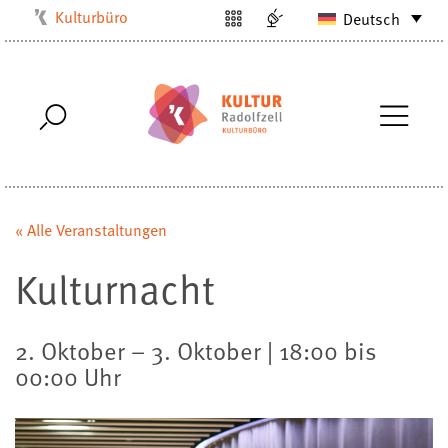
Kulturbüro
Deutsch
Milchwerk
Musikschule
Stadtarchiv
Stadtmuseum
Stadtbibliothek
Villa Bosch
« Alle Veranstaltungen
Radolfzell1200
Kulturnacht
2. Oktober – 3. Oktober | 18:00 bis
00:00 Uhr