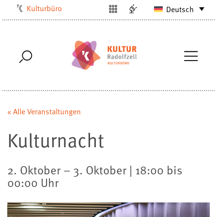
Kulturbüro
Deutsch
Milchwerk
Musikschule
Stadtarchiv
Stadtmuseum
Stadtbibliothek
Villa Bosch
« Alle Veranstaltungen
Radolfzell1200
Kulturnacht
2. Oktober – 3. Oktober | 18:00 bis
00:00 Uhr