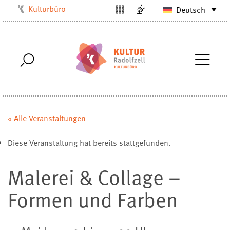
Kulturbüro
Deutsch
Milchwerk
Musikschule
Stadtarchiv
Stadtmuseum
Stadtbibliothek
Villa Bosch
« Alle Veranstaltungen
Radolfzell1200
Diese Veranstaltung hat bereits stattgefunden.
Malerei & Collage –
Formen und Farben