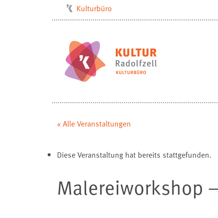
Kulturbüro
Milchwerk
Musikschule
Stadtarchiv
Stadtmuseum
Stadtbibliothek
Villa Bosch
« Alle Veranstaltungen
Radolfzell1200
Diese Veranstaltung hat bereits stattgefunden.
Malereiworkshop –