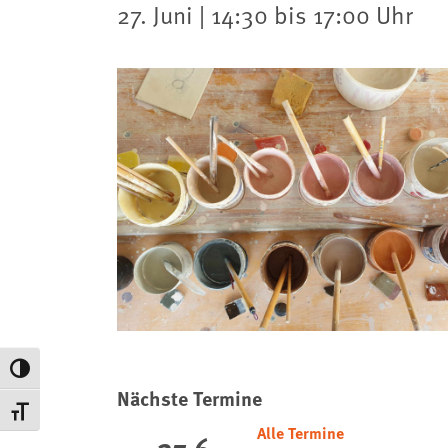
27. Juni | 14:30 bis 17:00 Uhr
Umschalten auf hohe Kontraste
Nächste Termine
Schrift vergrößern
Alle Termine
27.6.