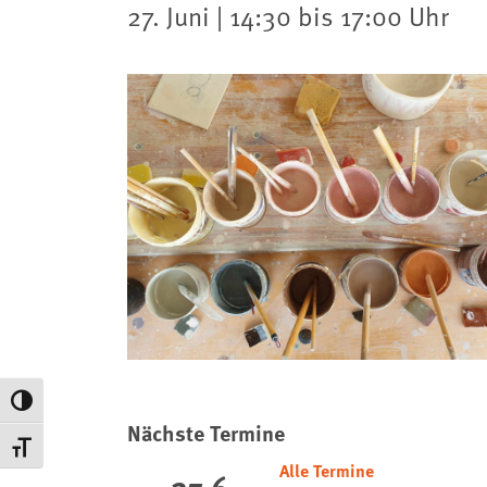
27. Juni | 14:30 bis 17:00 Uhr
Umschalten auf hohe Kontraste
Nächste Termine
Schrift vergrößern
Alle Termine
27.6.