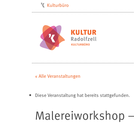
Kulturbüro
Milchwerk
Musikschule
Stadtarchiv
Stadtmuseum
Stadtbibliothek
Villa Bosch
« Alle Veranstaltungen
Radolfzell1200
Diese Veranstaltung hat bereits stattgefunden.
Malereiworkshop –