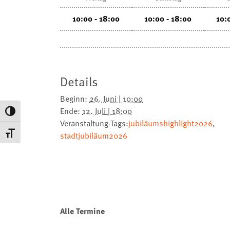
10:00 - 18:00
10:00 - 18:00
10:
Details
Beginn:
26. Juni | 10:00
Ende:
12. Juli | 18:00
Umschalten auf hohe Kontraste
Veranstaltung-Tags:
jubiläumshighlight2026
,
Schrift vergrößern
stadtjubiläum2026
Alle Termine