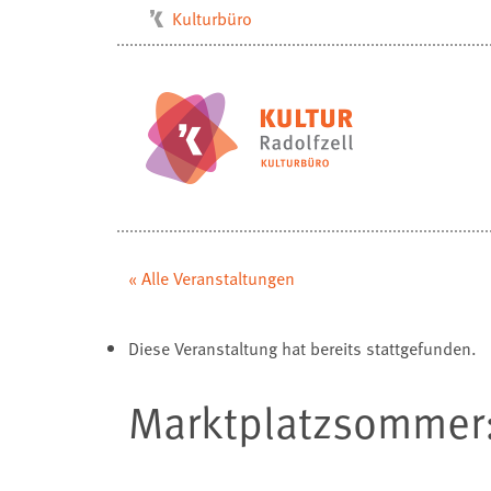
Kulturbüro
Milchwerk
Musikschule
Stadtarchiv
Stadtmuseum
Stadtbibliothek
Villa Bosch
« Alle Veranstaltungen
Radolfzell1200
Diese Veranstaltung hat bereits stattgefunden.
Marktplatzsommer: 