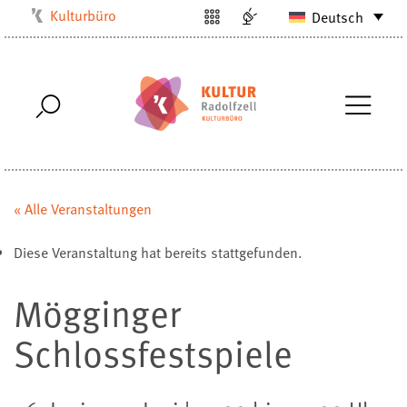
Kulturbüro
Deutsch
Milchwerk
Musikschule
Stadtarchiv
Stadtmuseum
Stadtbibliothek
Villa Bosch
« Alle Veranstaltungen
Radolfzell1200
Diese Veranstaltung hat bereits stattgefunden.
Mögginger
Schlossfestspiele