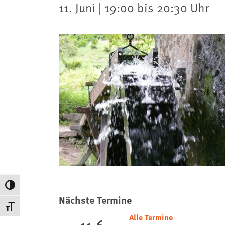
11. Juni | 19:00 bis 20:30 Uhr
Umschalten auf hohe Kontraste
Nächste Termine
Schrift vergrößern
Alle Termine
11.6.