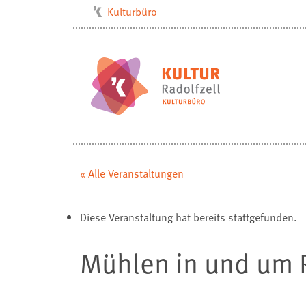
Kulturbüro
Milchwerk
Musikschule
Stadtarchiv
Stadtmuseum
Stadtbibliothek
Villa Bosch
« Alle Veranstaltungen
Radolfzell1200
Diese Veranstaltung hat bereits stattgefunden.
Mühlen in und um 