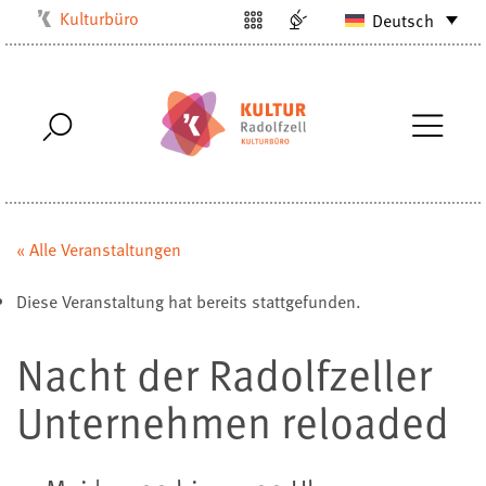
Kulturbüro
Deutsch
Milchwerk
Musikschule
Stadtarchiv
Stadtmuseum
Stadtbibliothek
Villa Bosch
« Alle Veranstaltungen
Radolfzell1200
Diese Veranstaltung hat bereits stattgefunden.
Nacht der Radolfzeller
Unternehmen reloaded