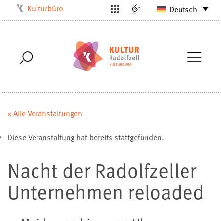
Kulturbüro
Deutsch
Milchwerk
Musikschule
Stadtarchiv
Stadtmuseum
Stadtbibliothek
Villa Bosch
« Alle Veranstaltungen
Radolfzell1200
Diese Veranstaltung hat bereits stattgefunden.
Nacht der Radolfzeller
Unternehmen reloaded