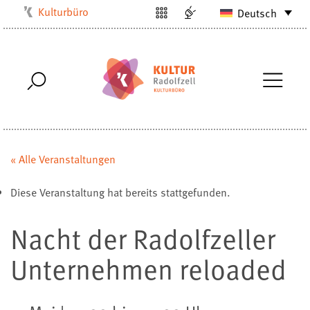
Kulturbüro
Deutsch
Milchwerk
Musikschule
Stadtarchiv
Stadtmuseum
Stadtbibliothek
Villa Bosch
« Alle Veranstaltungen
Radolfzell1200
Diese Veranstaltung hat bereits stattgefunden.
Nacht der Radolfzeller
Unternehmen reloaded