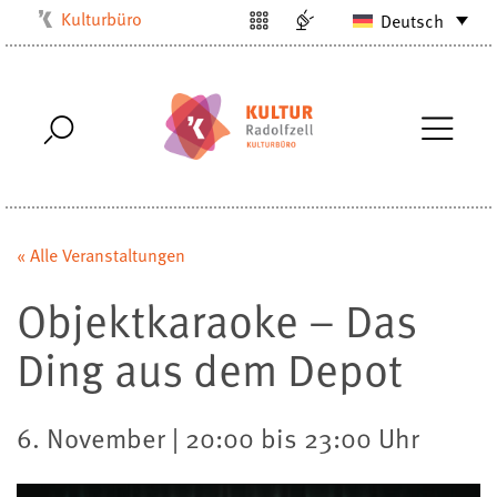
Kulturbüro
Deutsch
Milchwerk
Musikschule
Stadtarchiv
Stadtmuseum
Stadtbibliothek
Villa Bosch
« Alle Veranstaltungen
Radolfzell1200
Objektkaraoke – Das
Ding aus dem Depot
6. November | 20:00 bis 23:00 Uhr