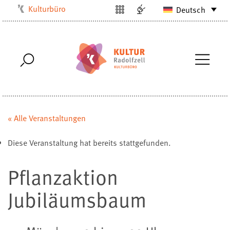
Kulturbüro
Deutsch
Milchwerk
Musikschule
Stadtarchiv
Stadtmuseum
Stadtbibliothek
Villa Bosch
« Alle Veranstaltungen
Radolfzell1200
Diese Veranstaltung hat bereits stattgefunden.
Pflanzaktion
Jubiläumsbaum