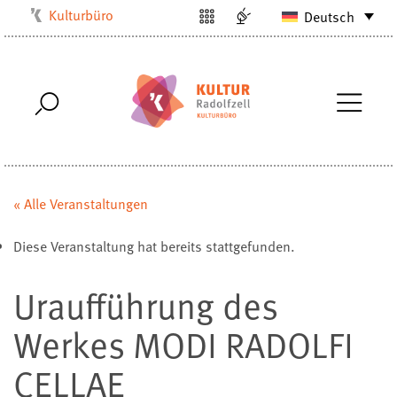
Kulturbüro
Deutsch
Milchwerk
Musikschule
Stadtarchiv
Stadtmuseum
Stadtbibliothek
Villa Bosch
« Alle Veranstaltungen
Radolfzell1200
Diese Veranstaltung hat bereits stattgefunden.
Uraufführung des
Werkes MODI RADOLFI
CELLAE