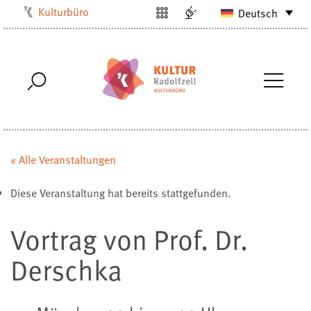
Kulturbüro
Deutsch
Milchwerk
Musikschule
Stadtarchiv
Stadtmuseum
Stadtbibliothek
Villa Bosch
« Alle Veranstaltungen
Radolfzell1200
Diese Veranstaltung hat bereits stattgefunden.
Vortrag von Prof. Dr.
Derschka