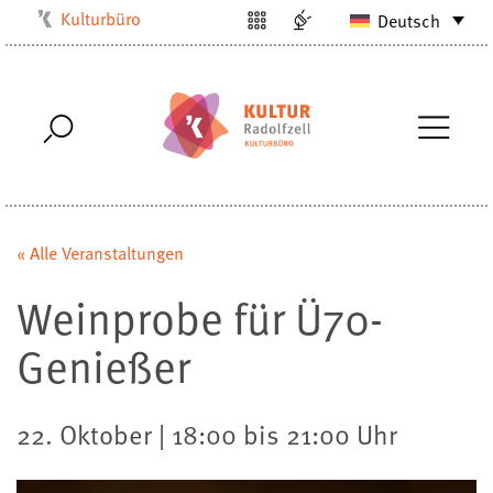
Kulturbüro
Deutsch
Milchwerk
Musikschule
Stadtarchiv
Stadtmuseum
Stadtbibliothek
Villa Bosch
« Alle Veranstaltungen
Radolfzell1200
Weinprobe für Ü70-
Genießer
22. Oktober | 18:00 bis 21:00 Uhr