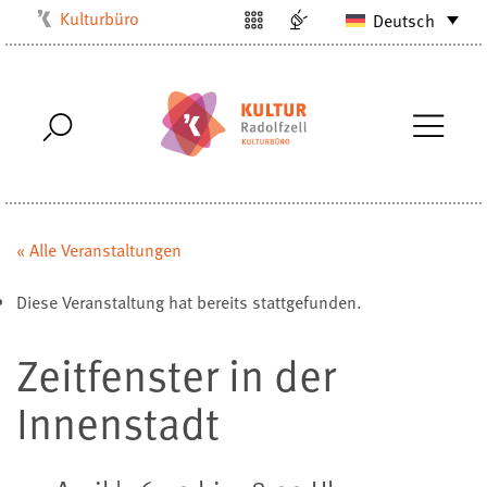
Kulturbüro
Deutsch
Milchwerk
Musikschule
Stadtarchiv
Stadtmuseum
Stadtbibliothek
Villa Bosch
« Alle Veranstaltungen
Radolfzell1200
Diese Veranstaltung hat bereits stattgefunden.
Zeitfenster in der
Innenstadt