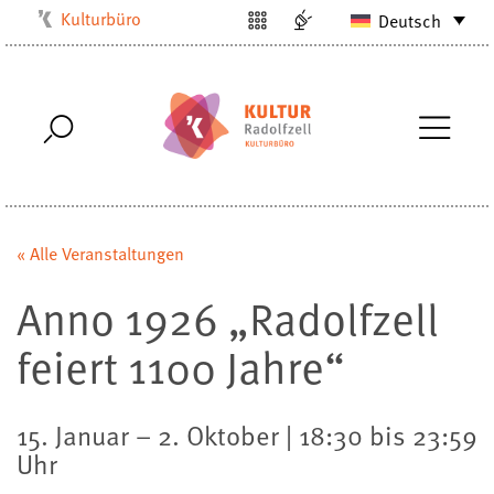
Kulturbüro
Deutsch
Milchwerk
Musikschule
Stadtarchiv
Stadtmuseum
Stadtbibliothek
Villa Bosch
« Alle Veranstaltungen
Radolfzell1200
Anno 1926 „Radolfzell
feiert 1100 Jahre“
15. Januar – 2. Oktober | 18:30 bis 23:59
Uhr