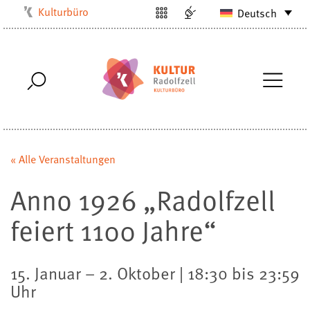
Kulturbüro
Deutsch
Milchwerk
Musikschule
Stadtarchiv
Stadtmuseum
Stadtbibliothek
Villa Bosch
« Alle Veranstaltungen
Radolfzell1200
Anno 1926 „Radolfzell
feiert 1100 Jahre“
15. Januar – 2. Oktober | 18:30 bis 23:59
Uhr