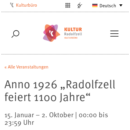
Kulturbüro
Deutsch
Milchwerk
Musikschule
Stadtarchiv
Stadtmuseum
Stadtbibliothek
Villa Bosch
« Alle Veranstaltungen
Radolfzell1200
Anno 1926 „Radolfzell
feiert 1100 Jahre“
15. Januar – 2. Oktober | 00:00 bis
23:59 Uhr