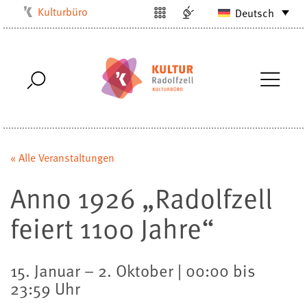
Kulturbüro
Deutsch
Milchwerk
Musikschule
Stadtarchiv
Stadtmuseum
Stadtbibliothek
Villa Bosch
« Alle Veranstaltungen
Radolfzell1200
Anno 1926 „Radolfzell
feiert 1100 Jahre“
15. Januar – 2. Oktober | 00:00 bis
23:59 Uhr