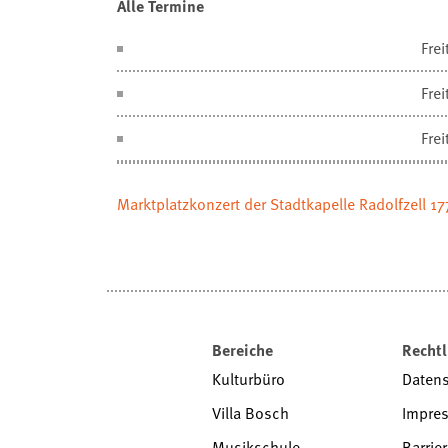
Alle Termine
Frei
Frei
Frei
Marktplatzkonzert der Stadtkapelle Radolfzell 177
Bereiche
Rechtl
Kulturbüro
Daten
Villa Bosch
Impre
Musikschule
Barrier