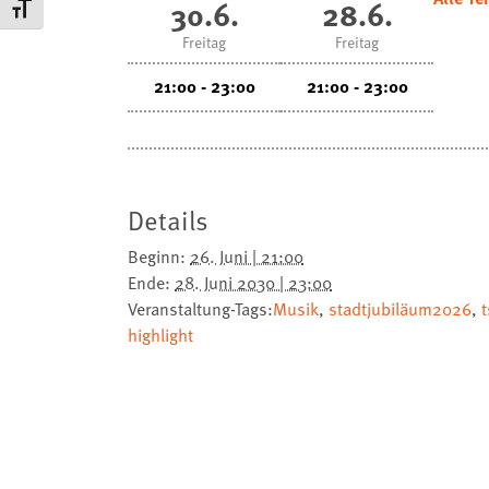
30.6.
28.6.
Schrift vergrößern
Freitag
Freitag
21:00 - 23:00
21:00 - 23:00
Details
Beginn:
26. Juni | 21:00
Ende:
28. Juni 2030 | 23:00
Veranstaltung-Tags:
Musik
,
stadtjubiläum2026
,
t
highlight