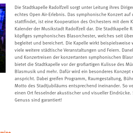
Die Stadtkapelle Radolfzell sorgt unter Leitung ihres Diri
echtes Open Air-Erlebnis. Das symphonische Konzert auf 
stattfindet, ist eine Kooperation des Orchesters mit dem Ku
Kalender der Musikstadt Radolfzell dar. Die Stadtkapelle Ra
köpfiges symphonisches Blasorchester, welches seit über 
begleitet und bereichert. Die Kapelle wirkt beispielsweise
viele weitere städtische Veranstaltungen und Feiern. Dan
und Konzertreisen der konzertanten symphonischen Blas
bietet die Stadtkapelle vor der großartigen Kulisse des M
Blasmusik und mehr. Dafür wird ein besonderes Konzept e
anspricht. Dabei greifen Programm, Raumgestaltung, B
Motto des Stadtjubiläums entsprechend ineinander. So ver
einen Ort fesselnder akustischer und visueller Eindrück
Genuss sind garantiert!
rmine