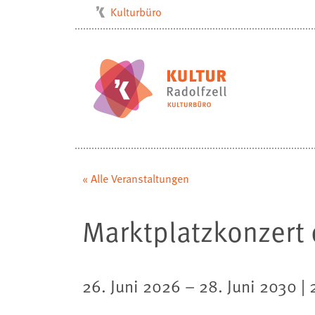
Kulturbüro
Milchwerk
Musikschule
Stadtarchiv
Stadtmuseum
Stadtbibliothek
Villa Bosch
« Alle Veranstaltungen
Radolfzell1200
Marktplatzkonzert d
26. Juni 2026 – 28. Juni 2030 |