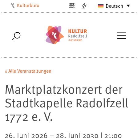
Kulturbüro
Deutsch
Milchwerk
Musikschule
Stadtarchiv
Stadtmuseum
Stadtbibliothek
Villa Bosch
« Alle Veranstaltungen
Radolfzell1200
Marktplatzkonzert der
Stadtkapelle Radolfzell
1772 e. V.
26. Juni 2026 – 28. Juni 2030 | 21:00