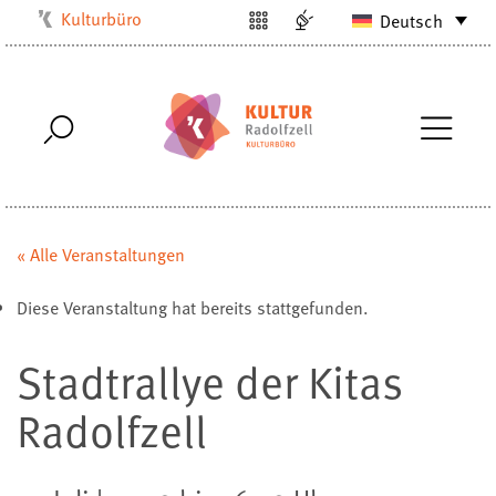
Kulturbüro
Deutsch
Milchwerk
Musikschule
Stadtarchiv
Stadtmuseum
Stadtbibliothek
Villa Bosch
« Alle Veranstaltungen
Radolfzell1200
Diese Veranstaltung hat bereits stattgefunden.
Stadtrallye der Kitas
Radolfzell