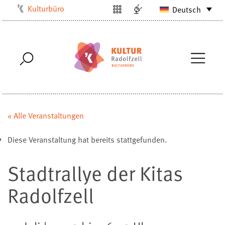
Kulturbüro
Deutsch
Milchwerk
Musikschule
Stadtarchiv
Stadtmuseum
Stadtbibliothek
Villa Bosch
« Alle Veranstaltungen
Radolfzell1200
Diese Veranstaltung hat bereits stattgefunden.
Stadtrallye der Kitas
Radolfzell